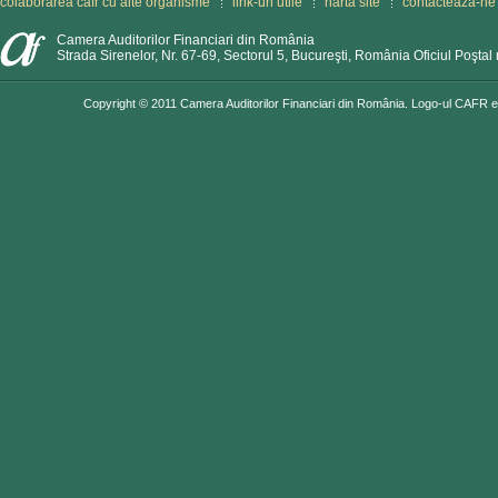
colaborarea cafr cu alte organisme
link-uri utile
hartă site
contactează-ne
Camera Auditorilor Financiari din România
Strada Sirenelor, Nr. 67-69, Sectorul 5, Bucureşti, România Oficiul Poştal 
Copyright © 2011 Camera Auditorilor Financiari din România. Logo-ul CAFR est