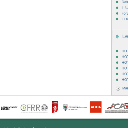
Dat
Info
For
GD
Le
HOT
HOT
HOT
HOT
HOT
HOT
Mai