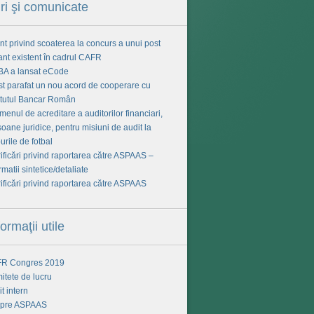
iri şi comunicate
t privind scoaterea la concurs a unui post
ant existent în cadrul CAFR
BA a lansat eCode
ost parafat un nou acord de cooperare cu
titutul Bancar Român
enul de acreditare a auditorilor financiari,
oane juridice, pentru misiuni de audit la
urile de fotbal
ificări privind raportarea către ASPAAS –
rmatii sintetice/detaliate
ificări privind raportarea către ASPAAS
formaţii utile
R Congres 2019
itete de lucru
t intern
pre ASPAAS