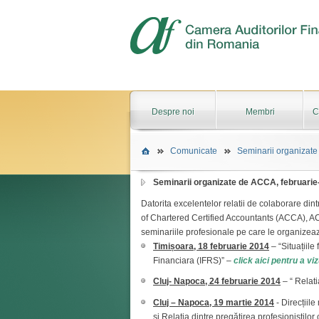
Despre noi
Membri
C
Comunicate
Seminarii organizate
Seminarii organizate de ACCA, februarie
Datorita excelentelor relatii de colaborare di
of Chartered Certified Accountants (ACCA), ACC
seminariile profesionale pe care le organizeaz
Timișoara, 18 februarie 2014
– “Situațiile
Financiara (IFRS)” –
click aici pentru a viz
Cluj- Napoca, 24 februarie 2014
– “ Relati
Cluj – Napoca, 19 martie 2014
- Direcțiil
și Relația dintre pregătirea profesioniștilor 