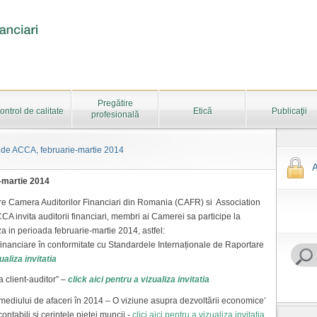
Pregătire
ontrol de calitate
Etică
Publicaţii
profesională
 de ACCA, februarie-martie 2014
A
-martie 2014
ntre Camera Auditorilor Financiari din Romania (CAFR) si Association
A invita auditorii financiari, membri ai Camerei sa participe la
a in perioada februarie-martie 2014, astfel:
 financiare în conformitate cu Standardele Internaționale de Raportare
ualiza invitatia
a client-auditor” –
click aici pentru a vizualiza invitatia
e mediului de afaceri în 2014 – O viziune asupra dezvoltării economice’
contabili și cerințele pieței muncii -
clici aici pentru a vizualiza invitatia