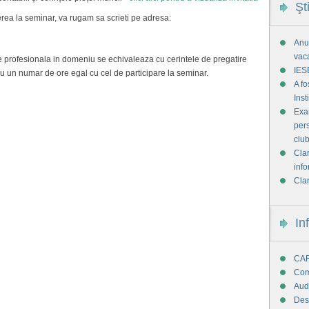
Şt
erea la seminar, va rugam sa scrieti pe adresa:
Anun
vac
ire profesionala in domeniu se echivaleaza cu cerintele de pregatire
IES
u un numar de ore egal cu cel de participare la seminar.
A f
Ins
Exam
pers
club
Clar
info
Clar
In
CAF
Com
Audi
Des