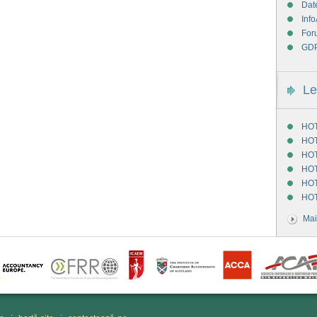
Dat
Info
For
GD
Le
HOT
HOT
HOT
HOT
HOT
HOT
Mai