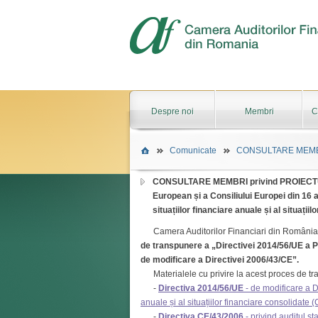
Despre noi
Membri
C
Comunicate
CONSULTARE MEMBRI
CONSULTARE MEMBRI privind PROIECTUL
European și a Consiliului Europei din 16 
situațiilor financiare anuale și al situații
Camera Auditorilor Financiari din România a
de transpunere a „Directivei 2014/56/UE a Pa
de modificare a Directivei 2006/43/CE”.
Materialele cu privire la acest proces de tra
-
Directiva 2014/56/UE
- de modificare a Di
anuale și al situațiilor financiare consolidate (C
-
Directiva CE/43/2006
- privind auditul sta