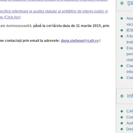
Şt
ecifice referitoare la auditul statutar al entităților de interes public și
 (Click Aici)
Anun
vac
 ale dumneavoastră,
până la cel târziu data de 11 martie 2015, prin
IES
A f
ne contactați prin email la adresele:
dana.stefanut@cafr.ro
/
Ins
Exam
pers
club
Clar
info
Clar
In
CAF
Com
Audi
Des