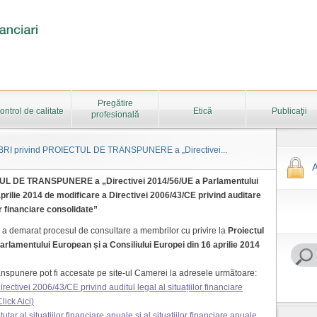
Pregătire
ontrol de calitate
Etică
Publicaţii
profesională
 privind PROIECTUL DE TRANSPUNERE a „Directivei...
A
 DE TRANSPUNERE a „Directivei 2014/56/UE a Parlamentului
aprilie 2014 de modificare a Directivei 2006/43/CE privind auditare
lor financiare consolidate”
 demarat procesul de consultare a membrilor cu privire la
Proiectul
rlamentului European și a Consiliului Europei din 16 aprilie 2014
nspunere pot fi accesate pe site-ul Camerei la adresele următoare:
rectivei 2006/43/CE privind auditul legal al situațiilor financiare
lick Aici)
tutar al situaţiilor financiare anuale şi al situaţiilor financiare anuale