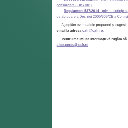
consolidate (Click Aici)
-
Regulament 537/2014
- privind cerințe sp
de abrogare a Deciziei 2005/909/CE a Comisiei
Așteptăm eventualele propuneri și sugestii
email la adresa
cafr@cafr.ro
.
Pentru mai multe informații vă rugăm să 
alice.petcu@cafr.ro