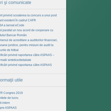
iri şi comunicate
t privind scoaterea la concurs a unui post
ant existent în cadrul CAFR
BA a lansat eCode
ost parafat un nou acord de cooperare cu
titutul Bancar Român
enul de acreditare a auditorilor financiari,
oane juridice, pentru misiuni de audit la
urile de fotbal
ificări privind raportarea către ASPAAS –
rmatii sintetice/detaliate
ificări privind raportarea către ASPAAS
formaţii utile
R Congres 2019
itete de lucru
t intern
pre ASPAAS