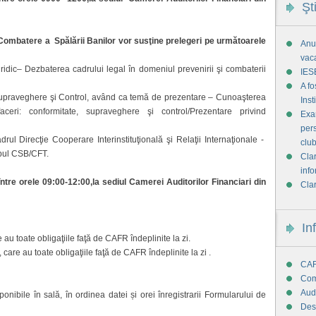
Şt
i Combatere a Spălării Banilor vor susţine prelegeri pe următoarele
Anun
vac
 Juridic– Dezbaterea cadrului legal în domeniul prevenirii şi combaterii
IES
A f
a Supraveghere şi Control, având ca temă de prezentare – Cunoaşterea
Ins
faceri: conformitate, supraveghere şi control/Prezentare privind
Exam
pers
adrul Direcţie Cooperare Interinstituţională şi Relaţii Internaţionale -
club
opul CSB/CFT.
Clar
info
tre orele 09:00-12:00,la sediul Camerei Auditorilor Financiari din
Clar
In
u toate obligaţiile faţă de CAFR îndeplinite la zi.
 care au toate obligaţiile faţă de CAFR îndeplinite la zi .
CAF
Com
Audi
ponibile în sală, în ordinea datei și orei înregistrarii Formularului de
Des