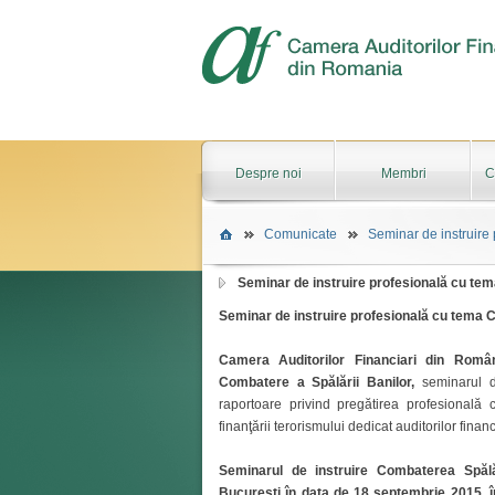
Despre noi
Membri
C
Comunicate
Seminar de instruire 
Seminar de instruire profesională cu te
Seminar de instruire profesională cu tema 
Camera Auditorilor Financiari din Româ
Combatere a Spălării Banilor,
seminarul de
raportoare privind pregătirea profesională c
finanţării terorismului dedicat auditorilor fina
Seminarul de instruire Combaterea Spălă
Bucureşti în data de 18 septembrie 2015, în