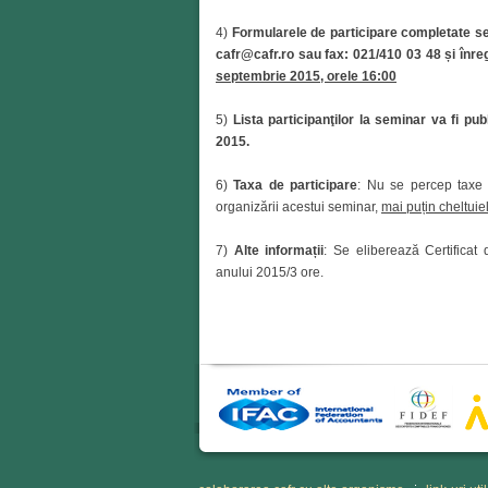
4)
Formularele de participare completate se
cafr@cafr.ro sau fax: 021/410 03 48 și înregis
septembrie 2015, orele 16:00
5)
Lista participanţilor la seminar va fi p
2015.
6)
Taxa de participare
: Nu se percep taxe 
organizării acestui seminar,
mai puțin cheltuiel
7)
Alte informații
: Se eliberează Certificat 
anului 2015/3 ore.