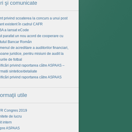
iri şi comunicate
t privind scoaterea la concurs a unui post
ant existent în cadrul CAFR
BA a lansat eCode
ost parafat un nou acord de cooperare cu
titutul Bancar Român
enul de acreditare a auditorilor financiari,
oane juridice, pentru misiuni de audit la
urile de fotbal
ificări privind raportarea către ASPAAS –
rmatii sintetice/detaliate
ificări privind raportarea către ASPAAS
formaţii utile
R Congres 2019
itete de lucru
t intern
pre ASPAAS