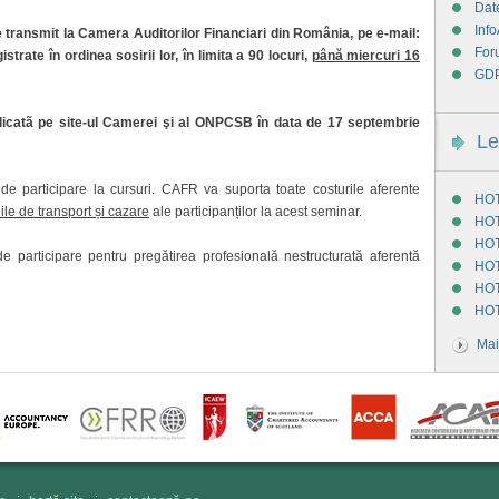
Dat
Info
 transmit la Camera Auditorilor Financiari din România, pe e-mail:
For
trate în ordinea sosirii lor, în limita a 90 locuri,
până miercuri 16
GD
ublicatã pe site-ul Camerei şi al ONPCSB în data de 17 septembrie
Le
de participare la cursuri. CAFR va suporta toate costurile aferente
HOT
ile de transport și cazare
ale participanților la acest seminar.
HOT
HOT
de participare pentru pregătirea profesională nestructurată aferentă
HOT
HOT
HOT
Mai