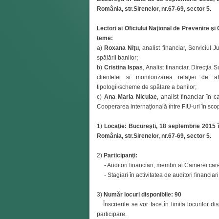
România, str.Sirenelor, nr.67-69, sector 5.
Lectori ai Oficiului Naţional de Prevenire ş
teme:
a)
Roxana Niţu
, analist financiar, Serviciul
spălării banilor;
b)
Cristina Ispas
, Analist financiar, Direcţi
clientelei si monitorizarea relaţiei de a
tipologii/scheme de spălare a banilor;
c)
Ana Maria Niculae
, analist financiar în c
Cooperarea internaţională între FIU-uri în sc
1)
Locaţie: Bucureşti, 18 septembrie 2015 în
România, str.Sirenelor, nr.67-69, sector 5.
2)
Participanţi:
- Auditori financiari, membri ai Camerei care a
- Stagiari în activitatea de auditori financiari,
3)
Număr locuri disponibile: 90
Înscrierile se vor face în limita locurilor dis
participare.