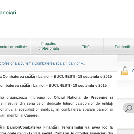
Pregătire
ontrol de calitate
Etică
Publicaţii
profesională
profesională cu tema Combaterea spălării banilor –...
A
ma Combaterea spălării banilor – BUCUREŞTI - 18 septembrie 2015
Combaterea spălării banilor – BUCUREŞTI - 18 septembrie 2015
nia
organizează împreună cu
Oficiul Naţional de Prevenire şi
 instruire din seria celor dedicate tuturor categoriilor de entităţi
ontinuă a specialiştilor implicaţi în combaterea spălării banilor şi
nciari, membri ai Camerei.
rii Banilor/Combaterea Finanţării Terorismului va avea loc la
tre orele 0900 -1200,la sediul Camerei Auditorilor Financiari din