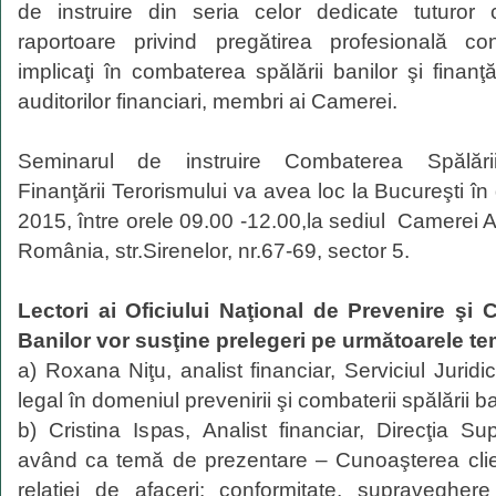
de instruire din seria celor dedicate tuturor ca
raportoare privind pregătirea profesională con
implicaţi în combaterea spălării banilor şi finanţă
auditorilor financiari, membri ai Camerei.
Seminarul de instruire Combaterea Spălării
Finanţării Terorismului va avea loc la Bucureşti î
2015, între orele 09.00 -12.00,la sediul Camerei Au
România, str.Sirenelor, nr.67-69, sector 5.
Lectori ai Oficiului Naţional de Prevenire şi
Banilor vor susţine prelegeri pe următoarele te
a) Roxana Niţu, analist financiar, Serviciul Jurid
legal în domeniul prevenirii şi combaterii spălării ba
b) Cristina Ispas, Analist financiar, Direcţia S
având ca temă de prezentare – Cunoaşterea clien
relaţiei de afaceri: conformitate, supraveghere