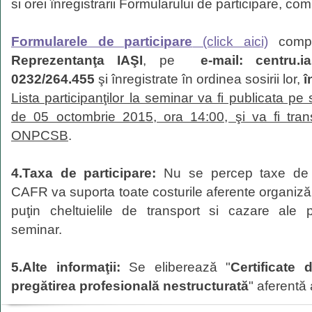
si orei înregistrarii Formularului de participare, com
Formularele de participare
(click aici)
comple
Reprezentanţa IAŞI
, pe
e-mail: centru.ia
0232/264.455
şi înregistrate în ordinea sosirii lor,
î
Lista participanţilor la seminar va fi publicata pe
de 05 octombrie 2015, ora 14:00, şi va fi tran
ONPCSB
.
4.Taxa de participare:
Nu se percep taxe de pa
CAFR va suporta toate costurile aferente organizăr
puţin cheltuielile de transport si cazare ale pa
seminar.
5.Alte informaţii:
Se eliberează "
Certificate 
pregătirea profesională nestructurată
" aferentă