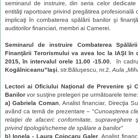
seminarul de instruire, din seria celor dedicate 
entităţi raportoare privind pregătirea profesională c
implicaţi în combaterea spălării banilor şi finanţă
auditorilor financiari, membri ai Camerei.
Seminarul de instruire Combaterea Spălării
Finanţării Terorismului va avea loc la IAŞI în
2015, în intervalul orele 11.00 -15.00
, în cadr
Kogălniceanu”
Iaşi
, str.Băluşescu, nr.2,
Aula „Mih
Lectori ai Oficiului Naţional de Prevenire şi
Banilor
vor susţine prelegeri pe următoarele teme
a) Gabriela Coman
, Analist financiar, Direcţia 
având ca temă de prezentare – "
Cunoaşterea clie
relaţiei de afaceri: conformitate, supraveghere 
privind tipologii/scheme de spălare a banilor"
b) Ionela - Laura Cojocaru Galer
, Analist finan