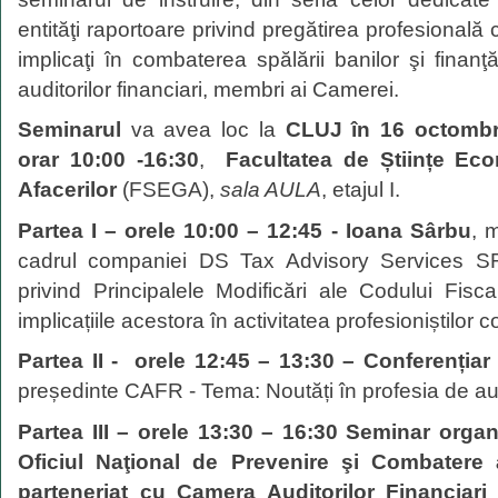
entităţi raportoare privind pregătirea profesională c
implicaţi în combaterea spălării banilor şi finanţă
auditorilor financiari, membri ai Camerei.
Seminarul
va avea loc la
CLUJ în 16 octombri
orar 10:00 -16:30
,
Facultatea de Științe Ec
Afacerilor
(FSEGA),
sala AULA
, etajul I.
Partea I – orele 10:00 – 12:45 - Ioana Sârbu
, 
cadrul companiei DS Tax Advisory Services S
privind Principalele Modificări ale Codului Fisc
implicațiile acestora în activitatea profesioniștilor co
Partea II - orele 12:45 – 13:30 – Conferențiar
președinte CAFR - Tema: Noutăți în profesia de aud
Partea III – orele 13:30 – 16:30 Seminar organ
Oficiul Naţional de Prevenire şi Combatere a
parteneriat cu Camera Auditorilor Financiar