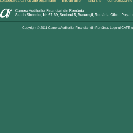
colaborarea cafr cu alte organisme
link-uri utile
hartă site
contactează-ne
Camera Auditorilor Financiari din România
Strada Sirenelor, Nr. 67-69, Sectorul 5, Bucureşti, România Oficiul Poştal 
Copyright © 2011 Camera Auditorilor Financiari din România. Logo-ul CAFR est