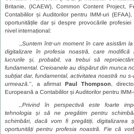
Britanie, (ICAEW), Common Content Project, F
Contabililor și Auditorilor pentru IMM-uri (EFAA)
oportunitățile dar și despre provocările profesiei
nivel internațional:
,,
Suntem
î
ntr-un moment
î
n care asist
ă
m la
digitalizare
î
n profesia
noastr
ă
,
care
modific
ă
lucrurile
ș
i
,
probabil
,
va trebui
s
ă
re
proiectă
fundamental. Creioanele au
disp
ă
rut
din munca
no
sub
ț
iat
dar
,
fundamental, activitatea
noastr
ă
nu s-
urmează.
’’, a afirmat
Paul Thompson
, direct
Europeană a Contabililor și Auditorilor pentru IMM-u
,,
Privind în perspectivă
este foarte imp
tehnologia
ș
i s
ă
ne
preg
ă
tim
pentru
schimbăr
schimbări
,
dac
ă
vom fi
pregătiți
, digitalizarea
oportunit
ăț
i
pentru profesia
noastră
. Fie
c
ă
vo