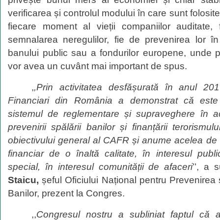
verificarea și controlul modului în care sunt folosit
fiecare moment al vieții companiilor auditate,
semnalarea neregulilor, fie de prevenirea lor în
banului public sau a fondurilor europene, unde p
vor avea un cuvânt mai important de spus.
,
,Prin activitatea desfășurată în anul 20
Financiari din România a demonstrat că est
sistemul de
reglementare și supraveghere în ace
prevenirii spălării banilor și finanțării terorismul
obiectivului general al CAFR și anume
acelea
de 
financiar de o înaltă calitate, în interesul p
ubli
special
,
în interesul comunității de afaceri
’’, a 
Staicu,
șeful Oficiului Național pentru Prevenirea
Banilor, prezent la Congres.
,,
Congresul nostru a subliniat
faptul
c
ă