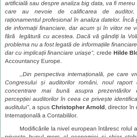
arti
fi
cia
lă
sau
despre analiza big data, va fi mere
care au nevoie de calificarea de auditor,
raționamentul
profesional
î
n
analiza datelor.
Î
nc
ă
de
informații
financiare, dar acum
ș
i
î
n viitor ne
fără
legătură cu acestea.
Dac
ă
v
ă
gândiți
la Vo
problema nu a fost
legat
ă
de
informațiile
financiar
dar cu implica
ț
ii financiare
uria
ș
e’’
,
crede
Hilde B
Accountancy Europe.
,,
Din perspectiva internațională, pe care
v
Congresului și auditorilor români, noul raport
concentrare mai
bună
asupra
prezentărilor
percepției
auditorilor
în
ceea ce
privește
identific
auditului’’
, a spus
C
hristopher Arnold
, director î
Internațională a Contabililor.
Modificările la nivel european întăresc rolul a
privește bunul mers al economiei și chiar stabil