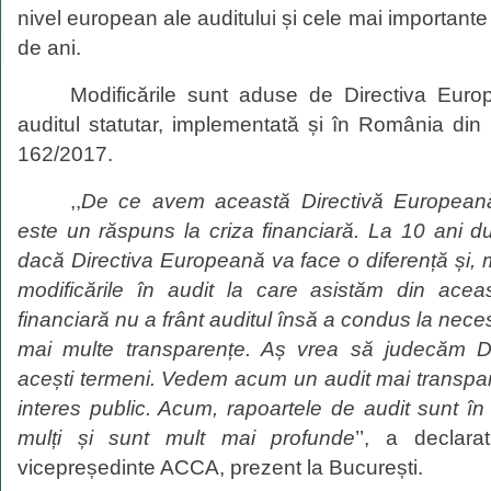
nivel european ale auditului
ș
i cele mai importante 
de ani.
Modificările sunt aduse de Directiva Euro
auditul statutar, implementată și în România din 
162/2017.
,,
De ce avem
această D
irectiv
ă
E
uropean
este un
răspuns
la criza
financiară
. La 10 ani
d
dac
ă
Directiva
Europeană
va face o
diferență ș
i
,
modificările
î
n audit la care
asistăm
din
aceas
financiară
nu a frânt auditul
însă
a condus la nece
mai
mult
e
transparenț
e
.
Aș
vrea
s
ă
judec
ă
m
acești
termeni. Vedem acum un audit mai transpa
interes public. Acum, rapoartele de audit sunt
î
mulți și
sunt mult mai pr
ofunde
’’, a declar
vicepreședinte ACCA, prezent la București.