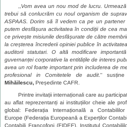
,,
Vom avea un nou mod de lucru.
Urmeaz
trebui s
ă
conlucrăm
cu noul organism de supra
ASP
A
AS
.
Dorim
să îl
vedem ca pe un partene
putem
desfășura
activitatea
în
condi
ț
ii de cea m
ce
privește
misiunile
desfășurate
de
către
membri
la
creșterea încrederii
opiniei publice
în
activitat
auditorii statutari. O
altă
modificare
importan
guvernanței
corporative la
entitățile
de interes pub
avea un rol foarte important prin includerea de me
profesional in Comitetele de aud
it
.’’ susțin
Mihăilescu,
Președinte CAFR.
Printre invitații internaționali care au partic
au aflat reprezentanți ai instituțiilor cheie ale pro
global: Federația Internațională a Contabililo
Europe (Federația Europeană a Experților Contabili
Contabili Francofoni (FIDEF), Institutul Contabili