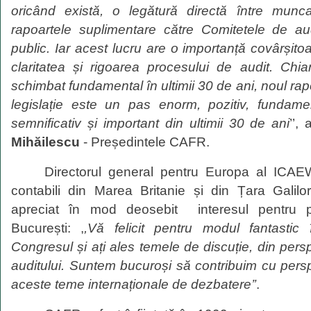
oricând
exist
ă
, o
leg
ă
tur
ă
direct
ă
î
ntre
munc
rapoartele
suplimentare
c
ă
tre
Comitetele de a
public. Iar acest lucru are o
importan
ț
ă
cov
â
rșito
claritatea
ș
i
rigoarea procesului de audit. Chi
schimbat fundamental
î
n
ultimii 30 de ani, noul ra
legislație
este un pas enorm, pozitiv, fundamen
semnificativ
ș
i
important din ultimii 30 de ani
’’,
Mihăilescu
- Președintele CAFR.
Directorul general pentru Europa al ICAEW -
contabili din Marea Britanie și din Țara Galilo
apreciat în mod deosebit
interesul pentru 
București: ,
,Vă felicit pentru modul fantastic 
Congresul și ați ales temele de discuție, din pers
auditului. Suntem bucuroși să contribuim cu perspe
aceste teme internaționale de dez
batere’’
.