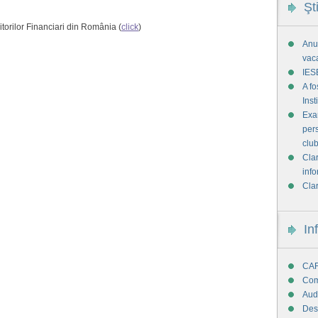
Şt
itorilor Financiari din România (
click
)
Anun
vac
IES
A f
Ins
Exam
pers
club
Clar
info
Clar
In
CAF
Com
Audi
Des