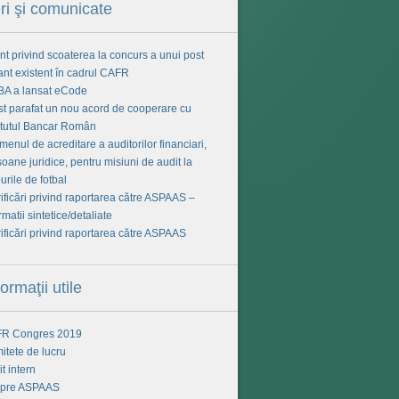
iri şi comunicate
t privind scoaterea la concurs a unui post
ant existent în cadrul CAFR
BA a lansat eCode
ost parafat un nou acord de cooperare cu
titutul Bancar Român
enul de acreditare a auditorilor financiari,
oane juridice, pentru misiuni de audit la
urile de fotbal
ificări privind raportarea către ASPAAS –
rmatii sintetice/detaliate
ificări privind raportarea către ASPAAS
formaţii utile
R Congres 2019
itete de lucru
t intern
pre ASPAAS