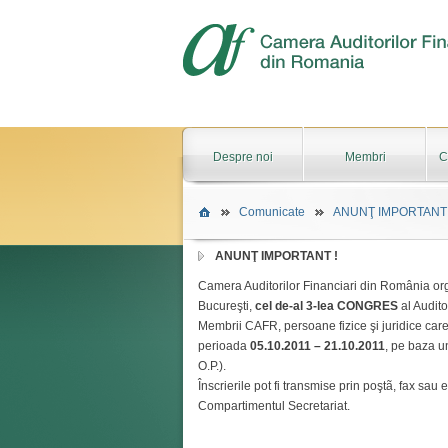
Despre noi
Membri
C
Comunicate
ANUNŢ IMPORTANT 
ANUNŢ IMPORTANT !
Camera Auditorilor Financiari din România org
Bucureşti,
cel de-al 3-lea CONGRES
al Audito
Membrii CAFR, persoane fizice şi juridice care 
perioada
05.10.2011 – 21.10.2011
, pe baza u
O.P.).
Înscrierile pot fi transmise prin poştã, fax sau
Compartimentul Secretariat.