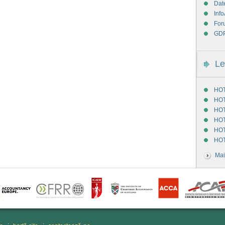
Dat
Info
For
GD
Le
HOT
HOT
HOT
HOT
HOT
HOT
Mai