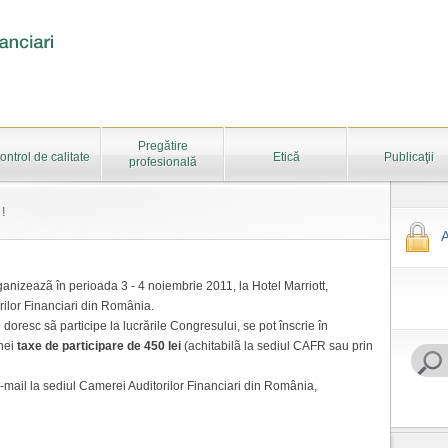
Pregătire
ontrol de calitate
Etică
Publicaţii
profesională
!
A
anizeazã în perioada 3 - 4 noiembrie 2011, la Hotel Marriott,
rilor Financiari din România.
doresc sã participe la lucrările Congresului, se pot înscrie în
nei
taxe de participare de 450 lei
(achitabilã la sediul CAFR sau prin
 e-mail la sediul Camerei Auditorilor Financiari din România,