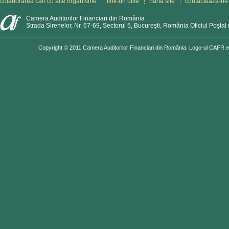
colaborarea cafr cu alte organisme
link-uri utile
hartă site
contactează-ne
Camera Auditorilor Financiari din România
Strada Sirenelor, Nr. 67-69, Sectorul 5, Bucureşti, România Oficiul Poştal 
Copyright © 2011 Camera Auditorilor Financiari din România. Logo-ul CAFR est