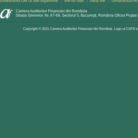
colaborarea cafr cu alte organisme
link-uri utile
hartă site
contactează-ne
Camera Auditorilor Financiari din România
Strada Sirenelor, Nr. 67-69, Sectorul 5, Bucureşti, România Oficiul Poştal 
Copyright © 2011 Camera Auditorilor Financiari din România. Logo-ul CAFR est