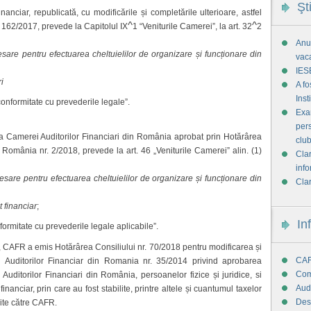
Şt
anciar, republicată, cu modificările și completările ulterioare, astfel
^
^
. 162/2017, prevede la Capitolul IX
1 “Veniturile Camerei”, la art. 32
2
Anun
sare pentru efectuarea cheltuielilor de organizare și funcționare din
vac
IES
ri
A f
Ins
conformitate cu prevederile legale”.
Exam
pers
a Camerei Auditorilor Financiari din România aprobat prin Hotărârea
club
 România nr. 2/2018, prevede la art. 46 „Veniturile Camerei” alin. (1)
Clar
info
sare pentru efectuarea cheltuielilor de organizare și funcționare din
Clar
t financiar
;
In
nformitate cu prevederile legale aplicabile”.
 CAFR a emis Hotărârea Consiliului nr. 70/2018 pentru modificarea și
CAF
 Auditorilor Financiar din Romania nr. 35/2014 privind aprobarea
Com
 Auditorilor Financiari din România, persoanelor fizice și juridice, si
Audi
inanciar, prin care au fost stabilite, printre altele și cuantumul taxelor
Des
chite către CAFR.