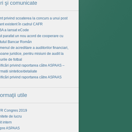
iri şi comunicate
t privind scoaterea la concurs a unui post
ant existent în cadrul CAFR
BA a lansat eCode
ost parafat un nou acord de cooperare cu
titutul Bancar Român
enul de acreditare a auditorilor financiari,
oane juridice, pentru misiuni de audit la
urile de fotbal
ificări privind raportarea către ASPAAS –
rmatii sintetice/detaliate
ificări privind raportarea către ASPAAS
formaţii utile
R Congres 2019
itete de lucru
t intern
pre ASPAAS