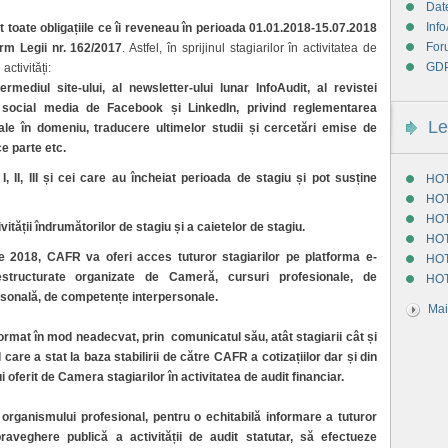
Dat
Info
it toate obligațiile ce îi reveneau în perioada 01.01.2018-15.07.2018
For
orm Legii nr. 162/2017
. Astfel, în sprijinul stagiarilor în activitatea de
GD
ctivități:
rmediul site-ului, al newsletter-ului lunar InfoAudit, al revistei
or social media de Facebook și LinkedIn, privind reglementarea
Le
onale în domeniu, traducere ultimelor studii și cercetări emise de
e parte etc.
I, II, III și cei care au încheiat perioada de stagiu și pot susține
HOT
HOT
HOT
ivității îndrumătorilor de stagiu și a caietelor de stagiu.
HOT
2018, CAFR va oferi acces tuturor stagiarilor pe platforma e-
HOT
estructurate organizate de Cameră, cursuri profesionale, de
HOT
rsonală, de competențe interpersonale.
Mai
at în mod neadecvat, prin comunicatul său, atât stagiarii cât și
 care a stat la baza stabilirii de către CAFR a cotizațiilor dar și din
 oferit de Camera stagiarilor în activitatea de audit financiar.
organismului profesional, pentru o echitabilă informare a tuturor
praveghere publică a activității de audit statutar, să efectueze