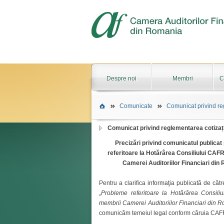
Despre noi
Membri
C
Comunicate
Comunicat privind regl
Comunicat privind reglementarea cotizațiil
Precizări privind comunicatul publica
referitoare la Hotărârea Consiliului CAFR
Camerei Auditoriilor Financiari din R
Pentru a clarifica informaţia publicată de că
„Probleme referitoare la Hotărârea Consili
membrii Camerei Auditoriilor Financiari din Rom
comunicăm temeiul legal conform căruia CAFR înc