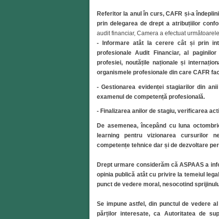
Referitor la anul în curs, CAFR și-a îndeplin
prin delegarea de drept a atribuțiilor conf
audit financiar, Camera a efectuat următoarele a
- Informare atât la cerere cât și prin inte
profesionale Audit Financiar, al paginil
profesiei, noutățile naționale și internați
organismele profesionale din care CAFR fac
- Gestionarea evidenței stagiarilor din anii 
examenul de competență profesională.
- Finalizarea anilor de stagiu, verificarea act
De asemenea, începând cu luna octombrie 
learning pentru vizionarea cursurilor n
competențe tehnice dar și de dezvoltare pe
Drept urmare considerăm că ASPAAS a inform
opinia publică atât cu privire la temeiul legal
punct de vedere moral, nesocotind sprijinului
Se impune astfel, din punctul de vedere al 
părților interesate, ca Autoritatea de su