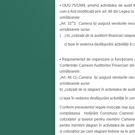
• OUG 75/1999, privind activitatea de audit fin
cum a fost modificată prin art. 86 din Legea nr
următoarele:
^
„Art. 32
2
Camera își asigură veniturile nece
următoarele surse:
(…) b) „
cotizații de la auditorii financiari stagia
c) taxe în vederea desfășurării activității în 
• Regulamentul de organizare și funcționare 
Conferinței Camerei Auditorilor Financiari din
următoarele:
„Art. 46 (1)
Camera își asigură veniturile nece
următoarele surse:
b) „
cotizații de la stagiarii în activitatea de audi
c) taxe în vederea desfășurării activității în co
Conform prevederilor legale invocate mai sus,
completarea Hotărârii Consiliului Camerei
cotizațiilor și taxelor pentru membrii Camerei
pentru membrii stagiari în activitatea de audit f
și cotizațiilor pe care stagiarii trebuie sa le a