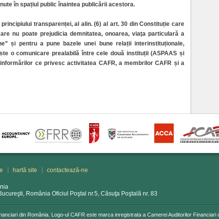
inute în spațiul public înaintea publicării acestora.
rincipiului transparenței, al alin. (6) al art. 30 din Constituție care
are nu poate prejudicia demnitatea, onoarea, viaţa particulară a
e” și pentru a pune bazele unei bune relații interinstituționale,
te o comunicare prealabilă între cele două instituții (ASPAAS și
 informărilor ce privesc activitatea CAFR, a membrilor CAFR și a
le
hartă site
contactează-ne
ânia
 Bucureşti, România Oficiul Poştal nr.5, Căsuţa Poştală nr. 83
anciari din România. Logo-ul CAFR este marca inregistrata a Camerei Auditorilor Financiari 