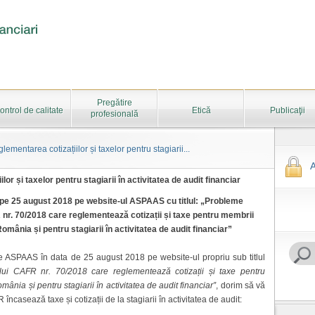
Pregătire
ontrol de calitate
Etică
Publicaţii
profesională
ementarea cotizațiilor și taxelor pentru stagiarii...
A
or și taxelor pentru stagiarii în activitatea de audit financiar
t pe 25 august 2018 pe website-ul ASPAAS cu titlul: „Probleme
 nr. 70/2018 care reglementează cotizații și taxe pentru membrii
omânia și pentru stagiarii în activitatea de audit financiar”
tre ASPAAS în data de 25 august 2018 pe website-ul propriu sub titlul
ului CAFR nr. 70/2018 care reglementează cotizații și taxe pentru
ânia și pentru stagiarii în activitatea de audit financiar”
, dorim să vă
asează taxe și cotizații de la stagiarii în activitatea de audit: